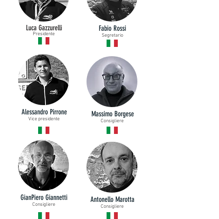
Luca Gazzurelli
Fabio Rossi
Presidente
Segretario
Alessandro Pirrone
Massimo Borgese
Vice presidente
Consigliere
GianPiero Giannetti
Antonello Marotta
Consigliere
Consigliere