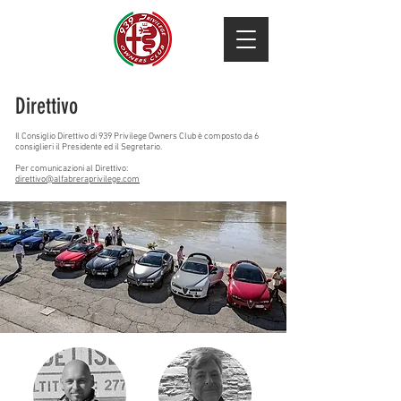
Direttivo
Il Consiglio Direttivo di 939 Privilege Owners Club è composto da 6
consiglieri il Presidente ed il Segretario.
Per comunicazioni al D
irettivo:
direttivo@alfabreraprivilege.com