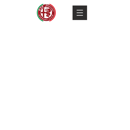
Contatti
Social
939 Privilege Owners Club
Pagina Facebook Community
Via Benaco 171
https://www.facebook.com/939Privilege
25081 Bedizzole (BS) ITALIA
Gruppo Facebook riservato agli associati
C.F.
94027400178
https://www.facebook.com/939Privilege
Gruppo Facebook in lingua inglese
https://www.facebook.com/939Privilege​
Per comunicare con il direttivo
direttivo@alfabreraprivilege.com
Gruppo Facebook in lingua tedesca
https://www.facebook.com/939Privilege​
Per info generali sul Club
club@alfabreraprivilege.com